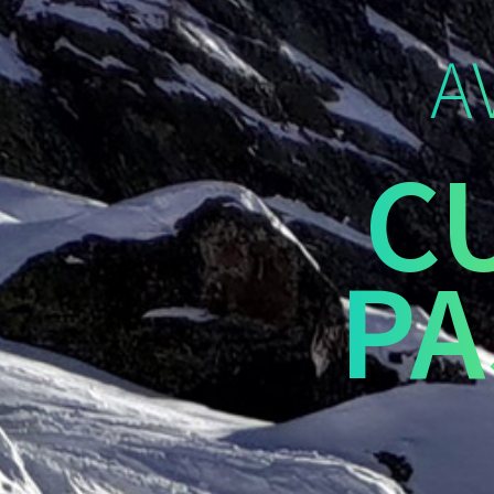
A
C
PA