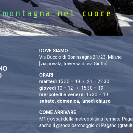
 montagna nel cuore
DOVE SIAMO
Via Duccio di Boninsegna 21/23, Milano
[via privata, traversa di via Giotto]
ORARI
martedì
15.30 – 19 / 21 – 22.30
giovedì
10 – 12 / 15.30 – 19
mercoledì e venerdì
15.30 – 19
sabato, domenica, lunedì chiuso
COME ARRIVARE
M1 (rossa) della metropolitana fermate Pagan
anche il grande parcheggio di Pagano (gratuit