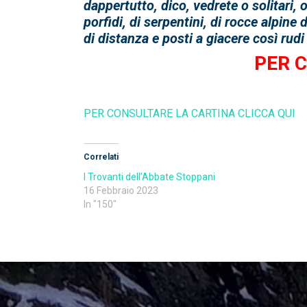
dappertutto, dico, vedrete o solitari, 
porfidi, di serpentini, di rocce alpine
di distanza e posti a giacere così rud
PER 
PER CONSULTARE LA CARTINA CLICCA QUI
Correlati
I Trovanti dell’Abbate Stoppani
16 Febbraio 2023
In "150"