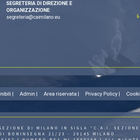
SEGRETERIA DI DIREZIONE E
ORGANIZZAZIONE
:
G
segreteria@caimilano.eu
ibili |
Admin |
Area riservata |
Privacy Policy |
Cooki
SEZIONE DI MILANO IN SIGLA “C.A.I. SEZIONE
DI BONINSEGNA 21/23 - 20145 MILANO
430157 | NUMERO REA MI-1660169 | ALL RIGHT