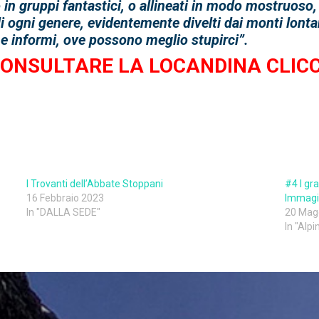
o in gruppi fantastici, o allineati in modo mostruoso, 
 di ogni genere, evidentemente divelti dai monti lontan
i e informi, ove possono meglio stupirci”.
CONSULTARE LA LOCANDINA CLICC
I Trovanti dell’Abbate Stoppani
#4 I gr
16 Febbraio 2023
Immagi
In "DALLA SEDE"
20 Mag
In "Alp