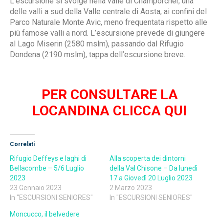
L’escursione si svolge nella valle di Champorcher, una
delle valli a sud della Valle centrale di Aosta, ai confini del
Parco Naturale Monte Avic, meno frequentata rispetto alle
più famose valli a nord. L’escursione prevede di giungere
al Lago Miserin (2580 mslm), passando dal Rifugio
Dondena (2190 mslm), tappa dell’escursione breve.
PER CONSULTARE LA
LOCANDINA CLICCA QUI
Correlati
Rifugio Deffeys e laghi di
Alla scoperta dei dintorni
Bellacombe – 5/6 Luglio
della Val Chisone – Da lunedì
2023
17 a Giovedì 20 Luglio 2023
23 Gennaio 2023
2 Marzo 2023
In "ESCURSIONI SENIORES"
In "ESCURSIONI SENIORES"
Moncucco, il belvedere