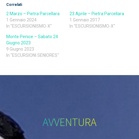
Correlati
2 Marzo – Pietra Parcellara
23 Aprile – Pietra Parcellara
1 Gennaio 2024
1 Gennaio 2017
In "ESCURSIONISMO-X"
In "ESCURSIONISMO-X"
Monte Penice – Sabato 24
Giugno 2023
9 Giugno 2023
In "ESCURSIONI SENIORES"
AVVENTURA