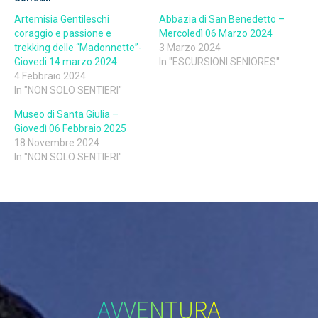
Artemisia Gentileschi
Abbazia di San Benedetto –
coraggio e passione e
Mercoledì 06 Marzo 2024
trekking delle “Madonnette”-
3 Marzo 2024
Giovedi 14 marzo 2024
In "ESCURSIONI SENIORES"
4 Febbraio 2024
In "NON SOLO SENTIERI"
Museo di Santa Giulia –
Giovedì 06 Febbraio 2025
18 Novembre 2024
In "NON SOLO SENTIERI"
AVVENTURA