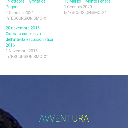
19 ottobre – Grotta dei
15 Marzo – Monte Fenera
Pagani
1 Gennaio 2020
1 Gennaio 2024
In "ESCURSIONISMO-X"
In "ESCURSIONISMO-X"
20 novembre 2016 –
Giornata conclusiva
dell’attività escursionistica
2016
1 Novembre 2016
In "ESCURSIONISMO-X"
AVVENTURA