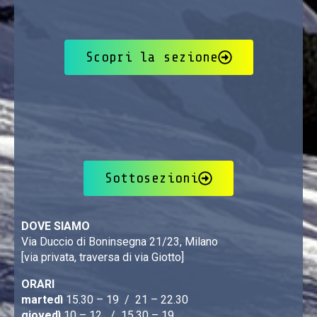
Scopri la sezione
Sottosezioni
DOVE SIAMO
Via Duccio di Boninsegna 21/23, Milano
[via privata, traversa di via Giotto]
ORARI
martedì
15.30 – 19 / 21 – 22.30
giovedì
10 – 12 / 15.30 – 19