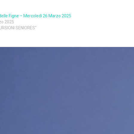
elle Figne – Mercoledì 26 Marzo 2025
zo 2025
CURSIONI SENIORES"