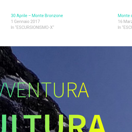
30 Aprile – Monte Bronzone
Monte d
1 Gennaio 2017
16 Mar
In "ESCURSIONISMO-X"
In "ES
VVENTURA
ULTURA