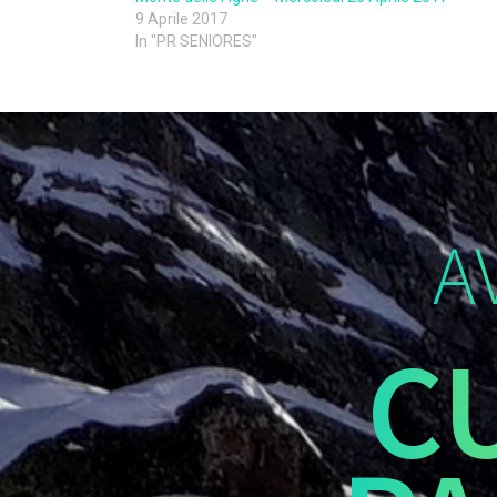
9 Aprile 2017
In "PR SENIORES"
A
C