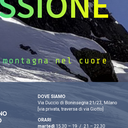
SSIONE
 montagna nel cuore
DOVE SIAMO
Via Duccio di Boninsegna 21/23, Milano
[via privata, traversa di via Giotto]
ORARI
martedì
15.30 – 19 / 21 – 22.30