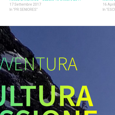
17 Settembre 2017
16 Apri
In "PR SENIORES"
In "ES
VVENTURA
ULTURA