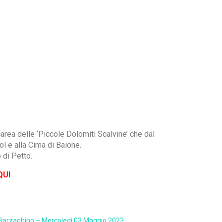
rea delle ‘Piccole Dolomiti Scalvine’ che dal
l e alla Cima di Baione.
 di Petto.
QUI
Barzaghino – Mercoledì 03 Maggio 2023