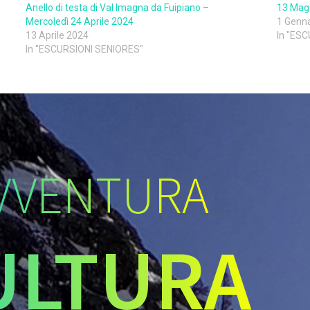
Anello di testa di Val Imagna da Fuipiano –
13 Magg
Mercoledì 24 Aprile 2024
1 Genn
13 Aprile 2024
In "ES
In "ESCURSIONI SENIORES"
VVENTURA
ULTURA