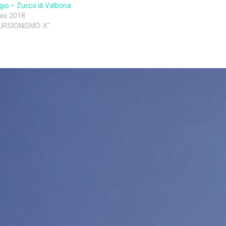
io – Zucco di Valbona
aio 2018
CURSIONISMO-X"