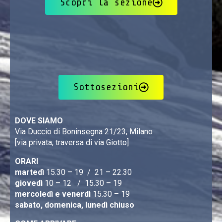
Scopri la sezione
Sottosezioni
DOVE SIAMO
Via Duccio di Boninsegna 21/23, Milano
[via privata, traversa di via Giotto]
ORARI
martedì
15.30 – 19 / 21 – 22.30
giovedì
10 – 12 / 15.30 – 19
mercoledì e venerdì
15.30 – 19
sabato, domenica, lunedì chiuso