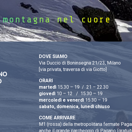
 montagna nel cuore
DOVE SIAMO
Via Duccio di Boninsegna 21/23, Milano
[via privata, traversa di via Giotto]
ORARI
martedì
15.30 – 19 / 21 – 22.30
giovedì
10 – 12 / 15.30 – 19
mercoledì e venerdì
15.30 – 19
sabato, domenica, lunedì chiuso
COME ARRIVARE
M1 (rossa) della metropolitana fermate Pagan
anche il grande parcheggio di Pagano (gratuit