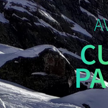
A
C
PA