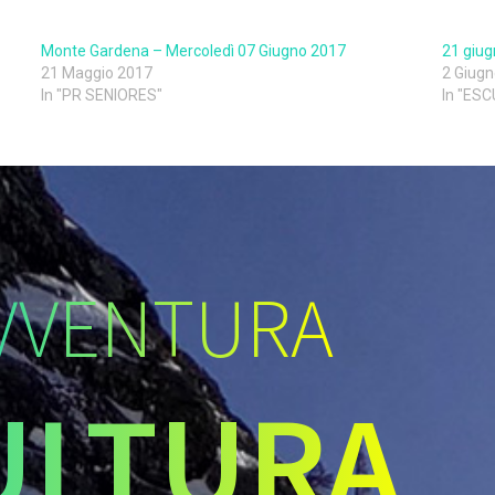
Monte Gardena – Mercoledì 07 Giugno 2017
21 giug
21 Maggio 2017
2 Giug
In "PR SENIORES"
In "ES
VVENTURA
ULTURA