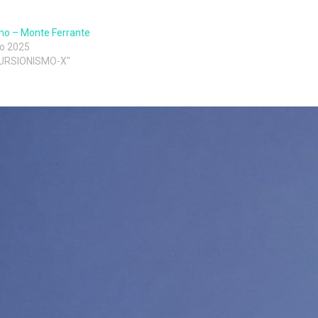
no – Monte Ferrante
no 2025
CURSIONISMO-X"