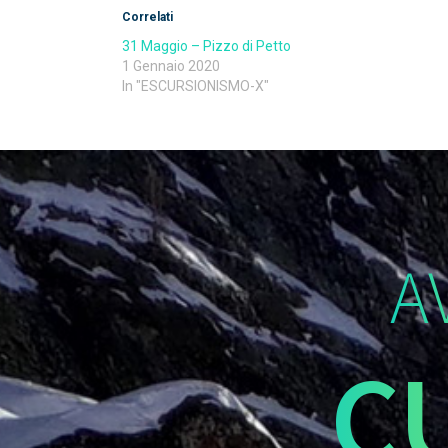
Correlati
31 Maggio – Pizzo di Petto
1 Gennaio 2020
In "ESCURSIONISMO-X"
A
C