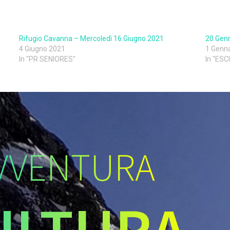
Rifugio Cavanna – Mercoledì 16 Giugno 2021
20 Genn
4 Giugno 2021
1 Genn
In "PR SENIORES"
In "ES
VVENTURA
ULTURA