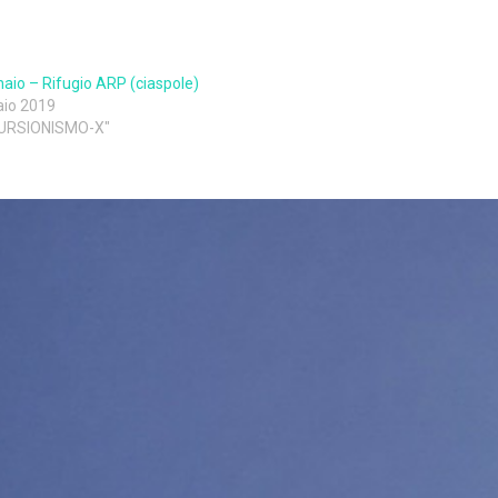
aio – Rifugio ARP (ciaspole)
aio 2019
CURSIONISMO-X"