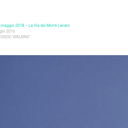
 maggio 2018 – La Via dei Monti Lariani
gio 2016
 NORDIC WALKING"