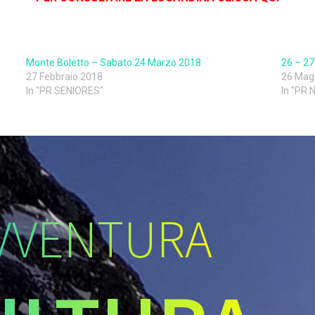
Monte Boletto – Sabato 24 Marzo 2018
26 – 27
27 Febbraio 2018
26 Mag
In "PR SENIORES"
In "PR
VVENTURA