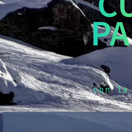
C
PA
con la