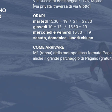
Via Duccio di Boninsegna 21/23, Milano
[via privata, traversa di via Giotto]
ORARI
martedì
15.30 – 19 / 21 – 22.30
giovedì
10 – 12 / 15.30 – 19
mercoledì e venerdì
15.30 – 19
sabato, domenica, lunedì chiuso
COME ARRIVARE
M1 (rossa) della metropolitana fermate Pagan
anche il grande parcheggio di Pagano (gratuit