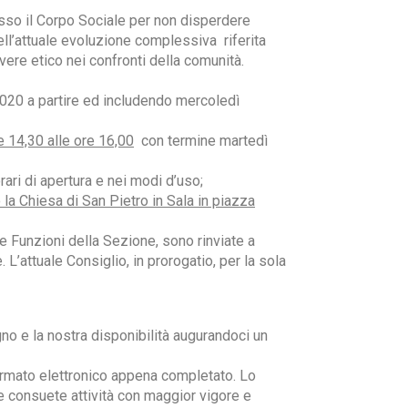
sso il Corpo Sociale per non disperdere
ll’attuale evoluzione complessiva riferita
vere etico nei confronti della comunità.
2020 a partire ed includendo mercoledì
re 14,30 alle ore 16,00
con termine martedì
ari di apertura e nei modi d’uso;
a Chiesa di San Pietro in Sala in piazza
e Funzioni della Sezione, sono rinviate a
 L’attuale Consiglio, in prorogatio, per la sola
no e la nostra disponibilità augurandoci un
ormato elettronico appena completato. Lo
e consuete attività con maggior vigore e