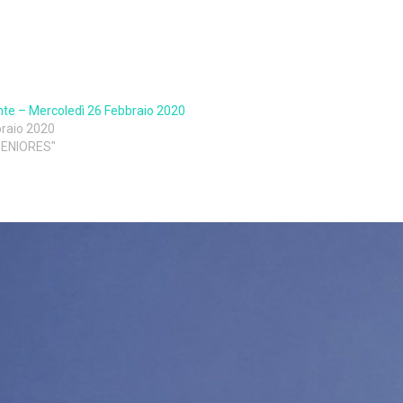
nte – Mercoledì 26 Febbraio 2020
raio 2020
 SENIORES"