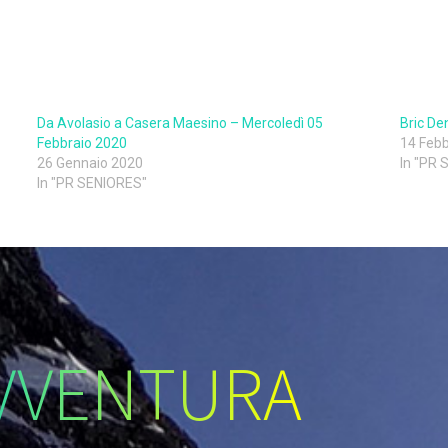
Da Avolasio a Casera Maesino – Mercoledì 05
Bric De
Febbraio 2020
14 Febb
26 Gennaio 2020
In "PR
In "PR SENIORES"
VVENTURA