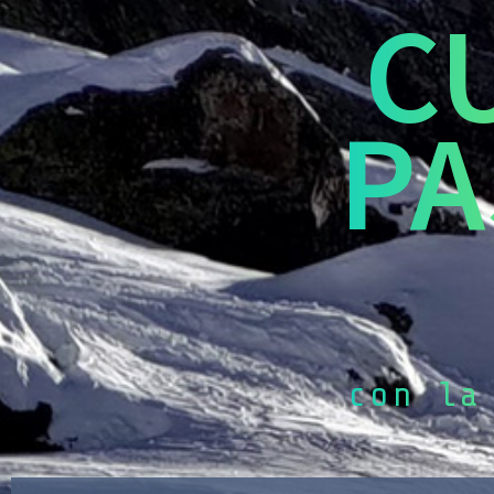
C
PA
con la