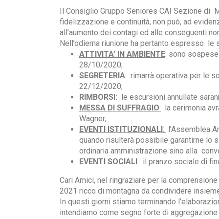
Il Consiglio Gruppo Seniores CAI Sezione di M
fidelizzazione e continuità, non può, ad evide
all’aumento dei contagi ed alle conseguenti nor
Nell’odierna riunione ha pertanto espresso le s
ATTIVITA’ IN AMBIENTE
: sono sospese 
28/10/2020;
SEGRETERIA
:
rimarrà operativa per le s
22/12/2020;
RIMBORSI:
le escursioni annullate sarann
MESSA DI SUFFRAGIO
:
la cerimonia avr
Wagner
;
EVENTI ISTITUZIONALI
:
l’Assemblea Ann
quando risulterà possibile garantirne lo sv
ordinaria amministrazione sino alla con
EVENTI SOCIALI
:
il pranzo sociale di fin
Cari Amici, nel ringraziare per la comprension
2021 ricco di montagna da condividere insieme
In questi giorni stiamo terminando l’elaborazi
intendiamo come segno forte di aggregazione e 