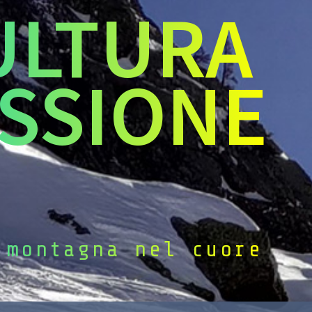
ULTURA
SSIONE
 montagna nel cuore