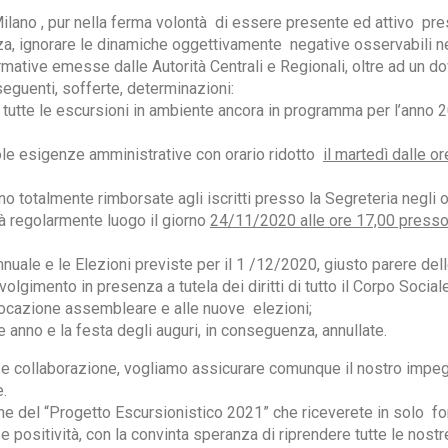
ilano , pur nella ferma volontà di essere presente ed attivo pre
nza, ignorare le dinamiche oggettivamente negative osservabili ne
mative emesse dalle Autorità Centrali e Regionali, oltre ad un do
eguenti, sofferte, determinazioni:
tutte le escursioni in ambiente ancora in programma per l’anno 
ole esigenze amministrative con orario ridotto
il martedì dalle o
o totalmente rimborsate agli iscritti presso la Segreteria negli or
à regolarmente luogo il giorno
24/11/2020 alle ore 17,00 presso l
uale e le Elezioni previste per il 1 /12/2020, giusto parere dell
olgimento in presenza a tutela dei diritti di tutto il Corpo Sociale.
vocazione assembleare e alle nuove elezioni;
e anno e la festa degli auguri, in conseguenza, annullate.
e e collaborazione, vogliamo assicurare comunque il nostro impeg
.
one del “Progetto Escursionistico 2021” che riceverete in solo f
positività, con la convinta speranza di riprendere tutte le nostr