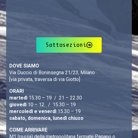
Sottosezioni
DOVE SIAMO
Via Duccio di Boninsegna 21/23, Milano
[via privata, traversa di via Giotto]
ORARI
martedì
15.30 – 19 / 21 – 22.30
giovedì
10 – 12 / 15.30 – 19
mercoledì e venerdì
15.30 – 19
sabato, domenica, lunedì chiuso
COME ARRIVARE
M1 (rossa) della metropolitana fermate Pagano o