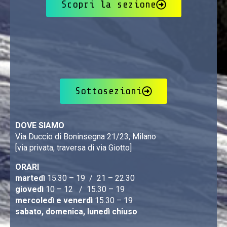
Scopri la sezione
Sottosezioni
DOVE SIAMO
Via Duccio di Boninsegna 21/23, Milano
[via privata, traversa di via Giotto]
ORARI
martedì
15.30 – 19 / 21 – 22.30
giovedì
10 – 12 / 15.30 – 19
mercoledì e venerdì
15.30 – 19
sabato, domenica, lunedì chiuso