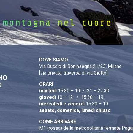
 montagna nel cuore
DOVE SIAMO
Via Duccio di Boninsegna 21/23, Milano
[via privata, traversa di via Giotto]
ORARI
martedì
15.30 – 19 / 21 – 22.30
giovedì
10 – 12 / 15.30 – 19
mercoledì e venerdì
15.30 – 19
sabato, domenica, lunedì chiuso
COME ARRIVARE
M1 (rossa) della metropolitana fermate Pagan