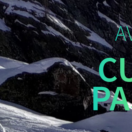
A
C
PA