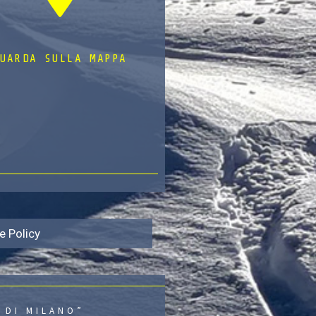
UARDA SULLA MAPPA
e Policy
 DI MILANO”