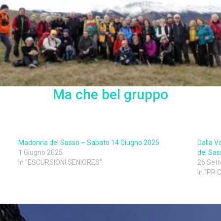
Ma che bel gruppo
Madonna del Sasso – Sabato 14 Giugno 2025
Dalla V
1 Giugno 2025
del Sas
In "ESCURSIONI SENIORES"
26 Set
In "PR