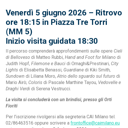
Venerdì 5 giugno 2026 – Ritrovo
ore 18:15 in Piazza Tre Torri
(MM 5)
Inizio visita guidata 18:30
Il percorso comprenderà approfondimenti sulle opere
Cieli
di Belloveso
di Matteo Rubbi,
Hand and Foot for Milano
di
Judith Hopf,
Filemone e Bauci
di Ornaghi&Prestinari,
City
Lights
di Elisabetta Benassi,
Guardiane
di Kiki Smith,
Sundown
di Liliana Moro,
Atrio dello sguardo sul futuro
di
Mario Airò;
Coloris
di Pascale Marthine Tayou,
Vedovelle e
Draghi Verdi
di Serena Vestrucci.
La visita si concluderà con un brindisi, presso gli Orti
Fioriti
Per l’iscrizione rivolgersi alla segreteria CAI Milano tel.
02/86463516 oppure scrivere a
frontoffice@caimilano.eu