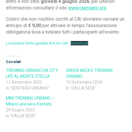
entro e non oltre
giovedì 4 giugno 2026
; per ulteriori
informazioni consultare il sito
www.caimilano.org
.
Coloro che non risultino iscritti al CAI dovranno versare un
anticipo di
€ 9,00
per attivare in tempo l’assicurazione
obbligatoria tesa a tutelare tutti i partecipanti all’evento.
Locandina Visita guidata ArtLine CAI
Download
Correlati
TREKKING URBANO DA CITY
GREEN WEEK E TREKKING
LIFE AL MONTE STELLA
URBANO
11 Settembre 2025
13 Settembre 2024
In "SENTIERO URBANO"
In "DALLA SEDE"
MINI TREKKING URBANO –
Milano una sera d’estate
29 Giugno 2022
In "DALLA SEDE"