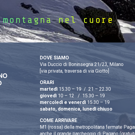
 montagna nel cuore
DOVE SIAMO
Via Duccio di Boninsegna 21/23, Milano
[via privata, traversa di via Giotto]
ORARI
martedì
15.30 – 19 / 21 – 22.30
giovedì
10 – 12 / 15.30 – 19
mercoledì e venerdì
15.30 – 19
sabato, domenica, lunedì chiuso
COME ARRIVARE
M1 (rossa) della metropolitana fermate Pagan
anche il grande parcheggio di Pagano (gratuit