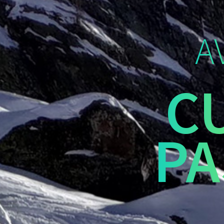
A
C
PA