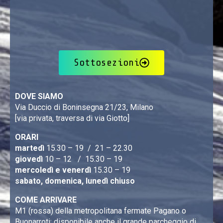
Sottosezioni
DOVE SIAMO
Via Duccio di Boninsegna 21/23, Milano
[via privata, traversa di via Giotto]
ORARI
martedì
15.30 – 19 / 21 – 22.30
giovedì
10 – 12 / 15.30 – 19
mercoledì e venerdì
15.30 – 19
sabato, domenica, lunedì chiuso
COME ARRIVARE
M1 (rossa) della metropolitana fermate Pagano o
Buonarroti; disponibile anche il grande parcheggio di