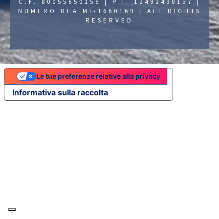
C.F. 80055650156 | P.I. 12492430157 |
NUMERO REA MI-1660169 | ALL RIGHTS
RESERVED
Le tue preferenze relative alla privacy
Informativa sulla raccolta