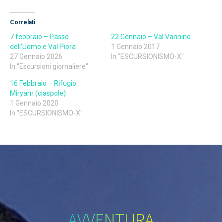
Correlati
7 febbraio – Passo
22 Gennaio – Val Vannino
dell’Uomo e Val Piora
1 Gennaio 2017
27 Gennaio 2026
In "ESCURSIONISMO-X"
In "Escursioni giornaliere"
16 Febbraio – Rifugio
Miryam (ciaspole)
1 Gennaio 2020
In "ESCURSIONISMO-X"
AVVENTURA