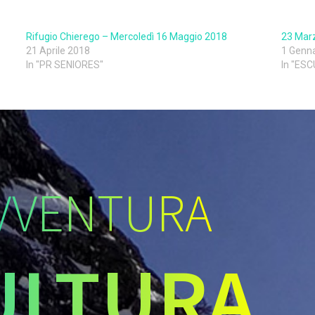
Rifugio Chierego – Mercoledì 16 Maggio 2018
23 Mar
21 Aprile 2018
1 Genn
In "PR SENIORES"
In "ES
VVENTURA
ULTURA