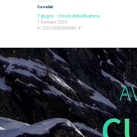
Correlati
1 giugno – Creste della Mughera
1 Gennaio 2024
In "ESCURSIONISMO-X"
A
C