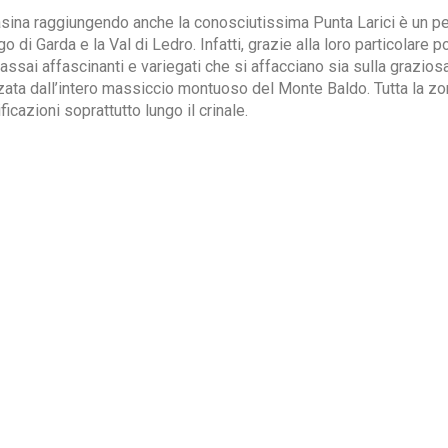
egasina raggiungendo anche la conosciutissima Punta Larici è un 
di Garda e la Val di Ledro. Infatti, grazie alla loro particolare p
ssai affascinanti e variegati che si affacciano sia sulla grazios
ata dall’intero massiccio montuoso del Monte Baldo. Tutta la zona
icazioni soprattutto lungo il crinale.