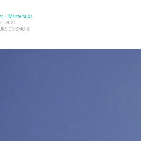
zo – Monte Nudo
aio 2024
CURSIONISMO-X"