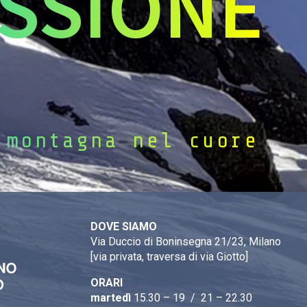
SSIONE
 montagna nel cuore
DOVE SIAMO
Via Duccio di Boninsegna 21/23, Milano
[via privata, traversa di via Giotto]
ORARI
martedì
15.30 – 19 / 21 – 22.30