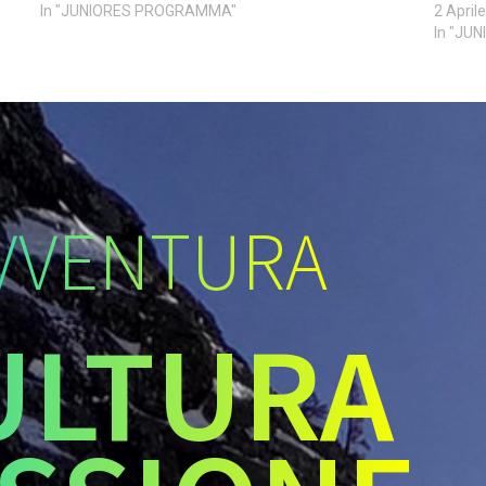
In "JUNIORES PROGRAMMA"
2 April
In "JU
VVENTURA
ULTURA