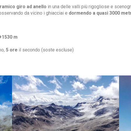
amico giro ad anello
in una delle valli più rigogliose e scenog
 osservando da vicino i ghiacciai e
dormendo a quasi 3000 metr
+1530 m
no,
5 ore
il secondo (soste escluse)