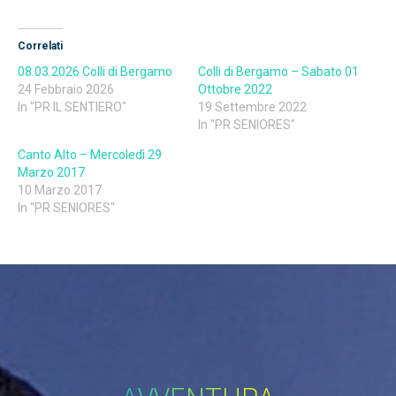
Correlati
08.03.2026 Colli di Bergamo
Colli di Bergamo – Sabato 01
24 Febbraio 2026
Ottobre 2022
In "PR IL SENTIERO"
19 Settembre 2022
In "PR SENIORES"
Canto Alto – Mercoledì 29
Marzo 2017
10 Marzo 2017
In "PR SENIORES"