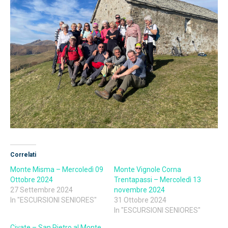
Correlati
Monte Misma – Mercoledì 09
Monte Vignole Corna
Ottobre 2024
Trentapassi – Mercoledì 13
27 Settembre 2024
novembre 2024
In "ESCURSIONI SENIORES"
31 Ottobre 2024
In "ESCURSIONI SENIORES"
Civate – San Pietro al Monte