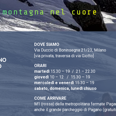
 montagna nel cuore
DOVE SIAMO
Via Duccio di Boninsegna 21/23, Milano
[via privata, traversa di via Giotto]
ORARI
martedì
15.30 – 19 / 21 – 22.30
giovedì
10 – 12 / 15.30 – 19
mercoledì e venerdì
15.30 – 19
sabato, domenica, lunedì chiuso
COME ARRIVARE
M1 (rossa) della metropolitana fermate Pagan
anche il grande parcheggio di Pagano (gratuit