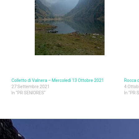
Colletto di Valnera – Mercoledì 13 Ottobre 2021
Rocca d
27 Settembre 2021
4 Ottob
In "PR SENIORES"
In "PR