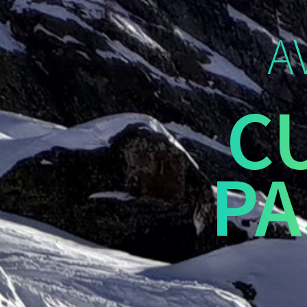
A
C
PA