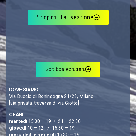
Scopri la sezione
Sottosezioni
DOVE SIAMO
Via Duccio di Boninsegna 21/23, Milano
[via privata, traversa di via Giotto]
ORARI
martedì
15.30 – 19 / 21 – 22.30
giovedì
10 – 12 / 15.30 – 19
mercoledì e venerdì
15.30 – 19