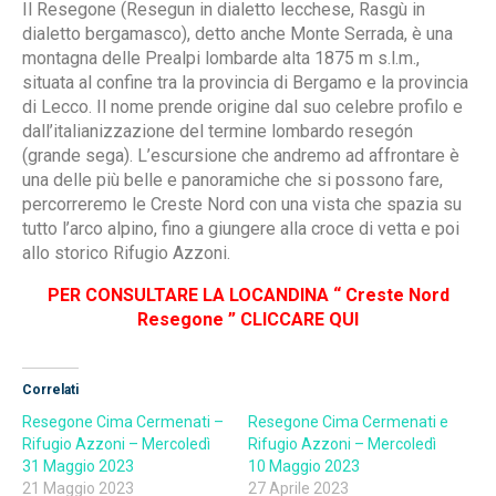
Il Resegone (Resegun in dialetto lecchese, Rasgù in
dialetto bergamasco), detto anche Monte Serrada, è una
montagna delle Prealpi lombarde alta 1875 m s.l.m.,
situata al confine tra la provincia di Bergamo e la provincia
di Lecco. Il nome prende origine dal suo celebre profilo e
dall’italianizzazione del termine lombardo resegón
(grande sega). L’escursione che andremo ad affrontare è
una delle più belle e panoramiche che si possono fare,
percorreremo le Creste Nord con una vista che spazia su
tutto l’arco alpino, fino a giungere alla croce di vetta e poi
allo storico Rifugio Azzoni.
PER CONSULTARE LA LOCANDINA “
Creste Nord
Resegone
” CLICCARE QUI
Correlati
Resegone Cima Cermenati –
Resegone Cima Cermenati e
Rifugio Azzoni – Mercoledì
Rifugio Azzoni – Mercoledì
31 Maggio 2023
10 Maggio 2023
21 Maggio 2023
27 Aprile 2023